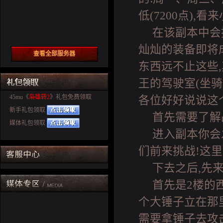
低(7200点)
在该副本中会
灿灿的装备即将
查看全部服务器
东西远不止这些
王的驾驶室(坐骑
45mu《
枭雄转2
》礼包免费领取
各位好好说说这
新手礼包领取
首先需要了解
媒体礼包领取
进入副本你会
们前来挑战!这
下去之后,先
首先是2楼的
个大锤子立在那
需要拿锤子去攻