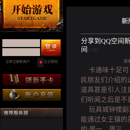
新
分享到
QQ空间
间
2.9K
搜
立即注册新用户
忘记密码
卡通味十足可
民朋友们介绍的
道具甚是引人注
们听闻之后是不
玩具城钟楼副
能通过女王镇的
的:周一、周三