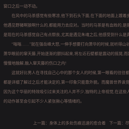
窗口之后一动不动。
在风中的马茶感觉有些寒凉,他下到石头下面,在下面的地面上踱着步
他遇见野猪啊狼啊什么的,都能用力去应对。当时的马茶是有血姓的,是刚
是现在的马茶感觉自己有点颓丧,尤其是遇见朱魂之后,他感受到什么是
“嗡嗡……”就在强岳峰大怒,一伸手想要打向萧华的时候,就听得
萧华眼前的窜天藤,开始逐渐的颤抖起来,将左近石壁都是震动的摇晃,而
慢慢地融解,融入窜天藤的伤口之内!
这就好比男人在寻找自己心中的那个女人的时候,第一眼看的往往都
都是详细了解过之后才能决定的,第一印象只能靠外貌。而魔兽世界诶竞
因为这个华丽的特效吸引过来关注的人并不少,独特的上帝视觉,在这些人
的动作甚至会引起不少人紧张揪心等情绪的。
上一篇：
身体上的多处伤痕迅速的愈合着
下一篇：