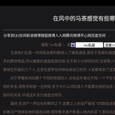
在风中的马茶感觉有些寒
分享到
QQ空间
新浪微博
搜狐微博
人人网
腾讯微博
开心网
百度空间
2.9K
搜索"mu私服"，请
沈浪他们在第一时间就全部的都进入了撤离通道,甚至于简易的通道
多的携带物品,所以撤离的速度极其的快,在不到十分钟的时间,沈浪等人
等候在外面的几个人,沈浪也是率先的伸出来自己的手,人家都来到了这
对于罗睺和鸿钧两个不同的阵营的人,对待这件事也不同,一个不在乎
同的关系,而陈宇却是一无所知,至于为什么鸿钧道人不能算出他的信息,
烙印的关系,毕竟这片天乃是盘古所开。
最终,在活尸一声拉长的嘶叫之下,走廊之上的活尸被巫飞尽数自走
听着活尸肉体坠地的接连闷响,感受着灵魂不断涌入体内的巫飞,那如浴