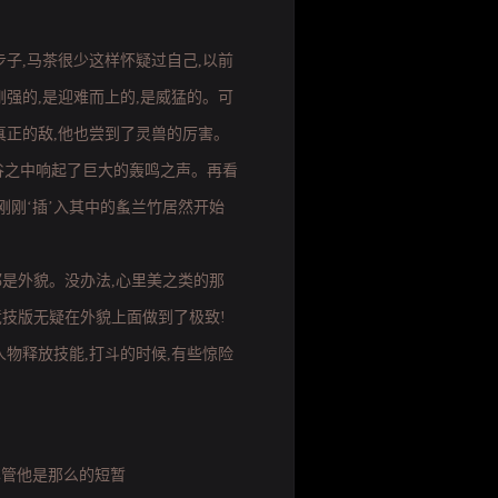
子,马茶很少这样怀疑过自己,以前
强的,是迎难而上的,是威猛的。可
真正的敌,他也尝到了灵兽的厉害。
山谷之中响起了巨大的轰鸣之声。再看
刚刚‘插’入其中的蚃兰竹居然开始
是外貌。没办法,心里美之类的那
技版无疑在外貌上面做到了极致!
物释放技能,打斗的时候,有些惊险
尽管他是那么的短暂