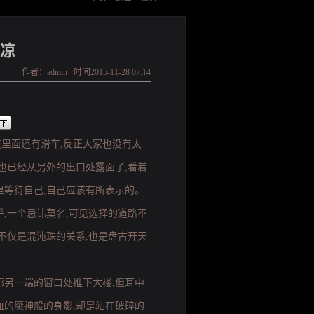
凉
作者：admin 时间2015-11-28 07:14
里面还有滑车,反正大家也没有太
也已经从另外的出口处露面了,看着
里等待自己,自己应该有所表示的。
,一个忌讳莫名,可见选择的道路不
不仅是混沌珠的关系,也是盘古开天
廊另一端的窗口处推下大楼,但耳中
血的魔神般的身影,却是站在破碎的