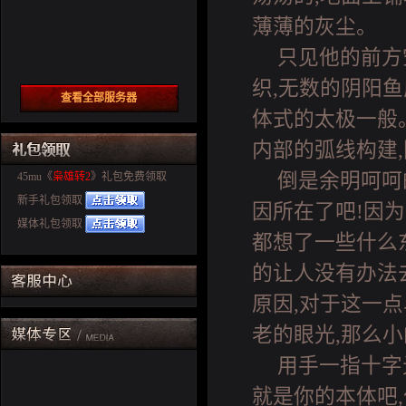
薄薄的灰尘。
只见他的前方
织,无数的阴阳
查看全部服务器
体式的太极一般
内部的弧线构建
倒是余明呵呵
45mu《
枭雄转2
》礼包免费领取
新手礼包领取
因所在了吧!因
媒体礼包领取
都想了一些什么
的让人没有办法
原因,对于这一
老的眼光,那么小
用手一指十字
就是你的本体吧,