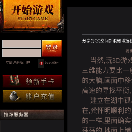
分享到
QQ空间
新浪微博
搜
搜
当然,玩3D
立即注册新用户
忘记密码
三维能力要比一
的大脑,画面中
高速的寻找平衡
建立在湖中孤
在,龚怀明顺利
的一样,里面确
荡荡的,地面上