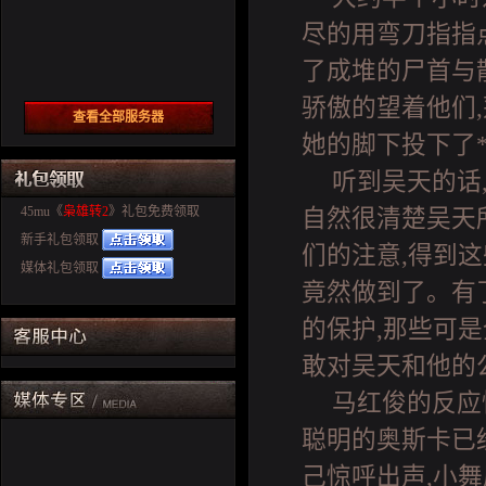
尽的用弯刀指指
了成堆的尸首与
骄傲的望着他们
查看全部服务器
她的脚下投下了
听到吴天的话
45mu《
枭雄转2
》礼包免费领取
自然很清楚吴天
新手礼包领取
们的注意,得到
媒体礼包领取
竟然做到了。有
的保护,那些可
敢对吴天和他的公
马红俊的反应
聪明的奥斯卡已
己惊呼出声,小