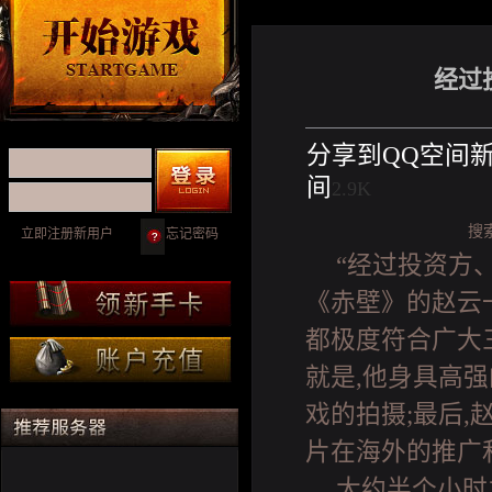
经过
分享到
QQ空间
间
2.9K
搜
立即注册新用户
忘记密码
“经过投资方
《赤壁》的赵云
都极度符合广大
就是,他身具高
戏的拍摄;最后
片在海外的推广
大约半个小时