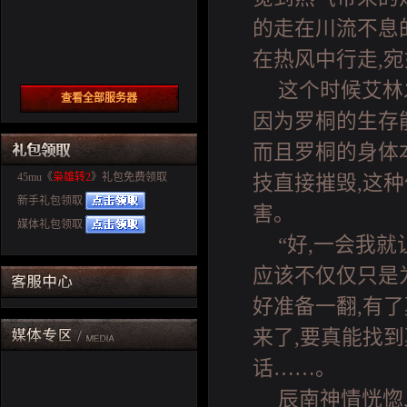
的走在川流不息
在热风中行走,
这个时候艾林
查看全部服务器
因为罗桐的生存
而且罗桐的身体
45mu《
枭雄转2
》礼包免费领取
技直接摧毁,这
新手礼包领取
害。
媒体礼包领取
“好,一会我
应该不仅仅只是
好准备一翻,有
来了,要真能找
话……。
辰南神情恍惚