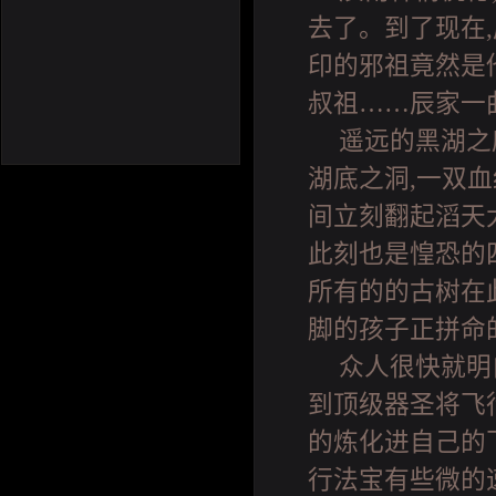
去了。到了现在,
印的邪祖竟然是
叔祖……辰家一
遥远的黑湖之
湖底之洞,一双
间立刻翻起滔天
此刻也是惶恐的
所有的的古树在
脚的孩子正拼命
众人很快就明
到顶级器圣将飞
的炼化进自己的
行法宝有些微的