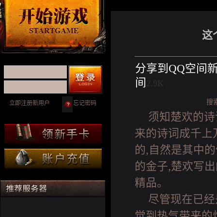
这
分享到
QQ空间
间
2.9K
搜
立即注册新用户
忘记密码
须知楚欢的诗
来的诗词成千上
的,自然是其中
的金子,楚欢写
精品。
尽管现在已经
觉到热气带来的