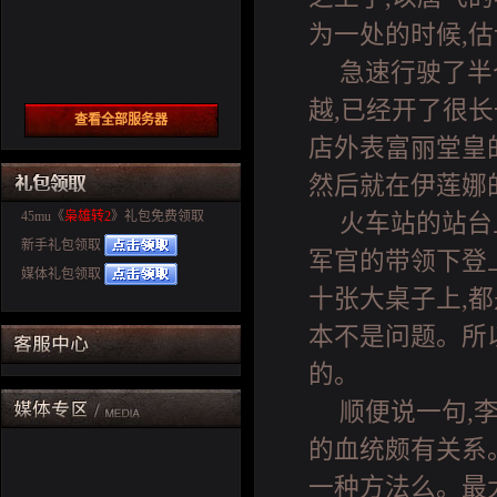
为一处的时候,
急速行驶了半
越,已经开了很
查看全部服务器
店外表富丽堂皇
然后就在伊莲娜
45mu《
枭雄转2
》礼包免费领取
火车站的站台
新手礼包领取
军官的带领下登
媒体礼包领取
十张大桌子上,都
本不是问题。所
的。
顺便说一句,
的血统颇有关系
一种方法么。最