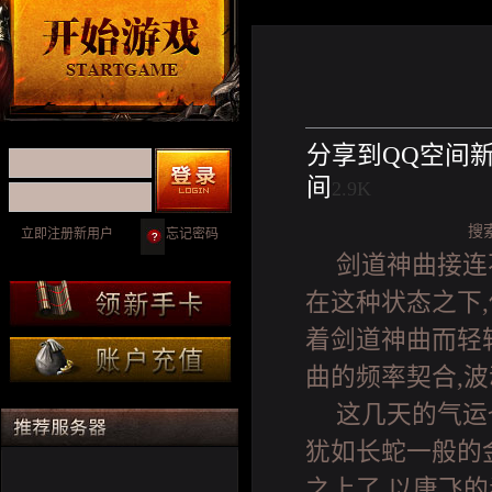
分享到
QQ空间
间
2.9K
搜
立即注册新用户
忘记密码
剑道神曲接连
在这种状态之下
着剑道神曲而轻
曲的频率契合,
这几天的气运
犹如长蛇一般的
之上了,以唐飞