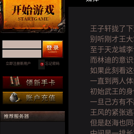
王子轩拢了下
别听刚才王大
至于天龙城李
而林迪的意识
立即注册新用户
忘记密码
如果此刻看这
一直到两人体
初始武王的身
一旦己方有不
王风的紧张逃
但是赵海也同
中间是一排长